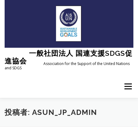
コ
ン
テ
ン
ツ
へ
ス
キ
一般社団法人 国連支援SDGS促
ッ
プ
進協会
Association for the Support of the United Nations
and SDGS
メニュー
ASUNとは
組織概要
活動報告
投稿者:
ASUN_JP_ADMIN